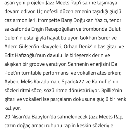
aşan yeni projeleri Jazz Meets Rap’i sahne taşımaya
devam ediyor. Üç nefesli düzenlemenin taşıdığı güçlü
caz armonileri; trompette Barış Doğukan Yazıcı, tenor
saksafonda Engin Recepoğulları ve trombonda Bulut
Gülen’in ustalığıyla hayat buluyor. Gökhan Sürer ve
Adem Gülşen’in klavyeleri, Orhan Deniz’in bas gitarı ve
Ediz Hafızoğlu’nun davulu ile birleşerek derin ve
akışkan bir groove yaratıyor. Sahnenin enerjisini Da
Poet’in turntable performansı ve vokalleri ateşlerken;
Ayben, Melis Karaduman, Spade427 ve Kamufle’nin
sözleri ritmi söze, sözü ritme dönüştürüyor. 3pillie’nin
gitarı ve vokalleri ise parçaların dokusuna güçlü bir renk
katıyor.
29 Nisan’da Babylon’da sahnelenecek Jazz Meets Rap,
cazın doğaçlamacı ruhunu rap’in keskin sözleriyle