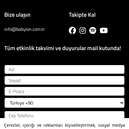
Bize ulaşın
Takipte Kal
info@babylon.com.tr
Tüm etkinlik takvimi ve duyurular mail kutunda!
Ad
Soyad
E-Posta
Çerezler, içeriği ve reklamları kişiselleştirmek, sosyal medya
Kayıt Ol