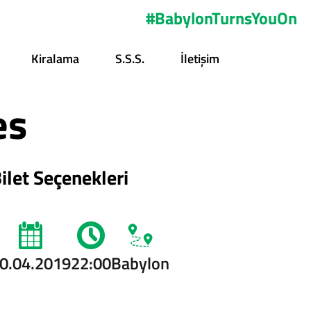
#BabylonTurnsYouOn
Kiralama
S.s.s.
İletişim
es
ilet Seçenekleri
0.04.2019
22:00
Babylon