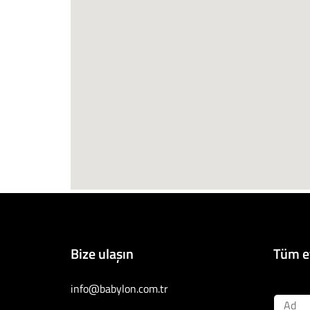
Bize ulaşın
Tüm et
info@babylon.com.tr
Ad