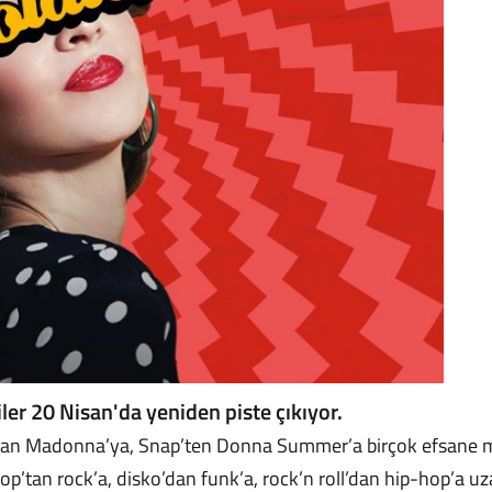
iler 20 Nisan'da yeniden piste çıkıyor.
an Madonna’ya, Snap’ten Donna Summer’a birçok efsane mü
 Pop’tan rock’a, disko’dan funk’a, rock’n roll’dan hip-hop’a